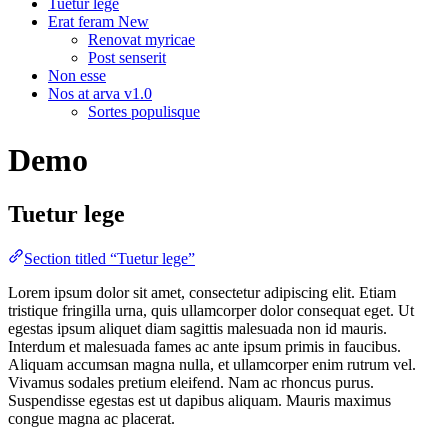
Tuetur lege
Erat feram
New
Renovat myricae
Post senserit
Non esse
Nos at arva
v1.0
Sortes populisque
Demo
Tuetur lege
Section titled “Tuetur lege”
Lorem ipsum dolor sit amet, consectetur adipiscing elit. Etiam
tristique fringilla urna, quis ullamcorper dolor consequat eget. Ut
egestas ipsum aliquet diam sagittis malesuada non id mauris.
Interdum et malesuada fames ac ante ipsum primis in faucibus.
Aliquam accumsan magna nulla, et ullamcorper enim rutrum vel.
Vivamus sodales pretium eleifend. Nam ac rhoncus purus.
Suspendisse egestas est ut dapibus aliquam. Mauris maximus
congue magna ac placerat.