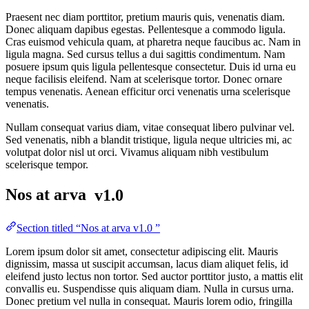
Praesent nec diam porttitor, pretium mauris quis, venenatis diam.
Donec aliquam dapibus egestas. Pellentesque a commodo ligula.
Cras euismod vehicula quam, at pharetra neque faucibus ac. Nam in
ligula magna. Sed cursus tellus a dui sagittis condimentum. Nam
posuere ipsum quis ligula pellentesque consectetur. Duis id urna eu
neque facilisis eleifend. Nam at scelerisque tortor. Donec ornare
tempus venenatis. Aenean efficitur orci venenatis urna scelerisque
venenatis.
Nullam consequat varius diam, vitae consequat libero pulvinar vel.
Sed venenatis, nibh a blandit tristique, ligula neque ultricies mi, ac
volutpat dolor nisl ut orci. Vivamus aliquam nibh vestibulum
scelerisque tempor.
Nos at arva
v1.0
Section titled “Nos at arva v1.0 ”
Lorem ipsum dolor sit amet, consectetur adipiscing elit. Mauris
dignissim, massa ut suscipit accumsan, lacus diam aliquet felis, id
eleifend justo lectus non tortor. Sed auctor porttitor justo, a mattis elit
convallis eu. Suspendisse quis aliquam diam. Nulla in cursus urna.
Donec pretium vel nulla in consequat. Mauris lorem odio, fringilla