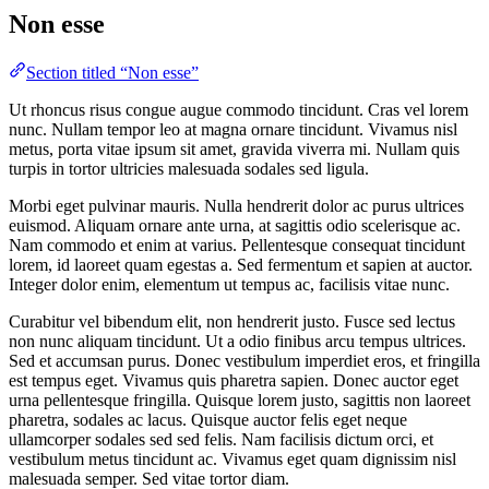
Non esse
Section titled “Non esse”
Ut rhoncus risus congue augue commodo tincidunt. Cras vel lorem
nunc. Nullam tempor leo at magna ornare tincidunt. Vivamus nisl
metus, porta vitae ipsum sit amet, gravida viverra mi. Nullam quis
turpis in tortor ultricies malesuada sodales sed ligula.
Morbi eget pulvinar mauris. Nulla hendrerit dolor ac purus ultrices
euismod. Aliquam ornare ante urna, at sagittis odio scelerisque ac.
Nam commodo et enim at varius. Pellentesque consequat tincidunt
lorem, id laoreet quam egestas a. Sed fermentum et sapien at auctor.
Integer dolor enim, elementum ut tempus ac, facilisis vitae nunc.
Curabitur vel bibendum elit, non hendrerit justo. Fusce sed lectus
non nunc aliquam tincidunt. Ut a odio finibus arcu tempus ultrices.
Sed et accumsan purus. Donec vestibulum imperdiet eros, et fringilla
est tempus eget. Vivamus quis pharetra sapien. Donec auctor eget
urna pellentesque fringilla. Quisque lorem justo, sagittis non laoreet
pharetra, sodales ac lacus. Quisque auctor felis eget neque
ullamcorper sodales sed sed felis. Nam facilisis dictum orci, et
vestibulum metus tincidunt ac. Vivamus eget quam dignissim nisl
malesuada semper. Sed vitae tortor diam.