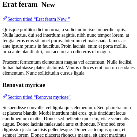
Erat feram
New
Section titled “Erat feram New ”
Quisque porttitor dictum urna, a sollicitudin risus imperdiet quis.
Nulla luctus, dui sed interdum sagittis, nibh nunc tempor lorem, at
feugiat eros eros sit amet purus. Interdum et malesuada fames ac
ante ipsum primis in faucibus. Proin lacinia, enim et porta mollis,
urna ante blandit dui, non accumsan odio eros ut magna.
Praesent fermentum elementum magna vel accumsan. Nulla facilisi.
In hac habitasse platea dictumst. Mauris ultrices erat non orci sodales
elementum. Nunc sollicitudin cursus ligula.
Renovat myricae
Section titled “Renovat myricae”
Suspendisse convallis vel ligula quis elementum. Sed pharetra arcu
at placerat blandit. Morbi interdum nisi eros, quis tincidunt lacus
condimentum mattis. Donec sed pellentesque sem, vitae venenatis
augue. Donec lacinia malesuada ante et rhoncus. Nunc sed eros
dignissim justo facilisis pellentesque. Donec ac tempus quam, et
semper lorem. Donec placerat rhoncus magna, sit amet maximus