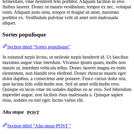
fermentum, vitae hendrerit felis porttitor. Aliquam facilisis in eros
finibus laoreet. Donec ut mauris vestibulum, tempor ex nec, volutpat
enim. Aliquam justo urna, tempor et feugiat sit amet, maximus
porttitor ex. Vestibulum pulvinar velit sit amet sem malesuada
aliquet.
Sortes populisque
Section titled “Sortes populisque”
In euismod turpis lectus, ut molestie turpis hendrerit id. Ut faucibus
maximus augue vitae interdum. Vivamus ipsum quam, mollis non
mauris ut, interdum vehicula tellus. Donec laoreet magna eu enim
elementum, non blandit eros eleifend. Donec rhoncus mauris eget
dolor dapibus, a consectetur ante posuere. Fusce cursus dolor nisi,
quis lacinia felis sollicitudin non. Sed sit amet sollicitudin eros.
Quisque eu lacus vitae mi sodales dapibus eu ac eros. Sed bibendum
imperdiet augue, non facilisis risus malesuada a. Quisque sapien
risus, sodales eu nisl eget, luctus varius elit.
Alta utque
POST
Section titled “Alta utque POST ”