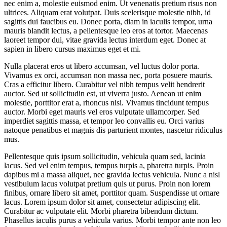
nec enim a, molestie euismod enim. Ut venenatis pretium risus non
ultrices. Aliquam erat volutpat. Duis scelerisque molestie nibh, id
sagittis dui faucibus eu. Donec porta, diam in iaculis tempor, urna
mauris blandit lectus, a pellentesque leo eros at tortor. Maecenas
laoreet tempor dui, vitae gravida lectus interdum eget. Donec at
sapien in libero cursus maximus eget et mi.
Nulla placerat eros ut libero accumsan, vel luctus dolor porta.
Vivamus ex orci, accumsan non massa nec, porta posuere mauris.
Cras a efficitur libero. Curabitur vel nibh tempus velit hendrerit
auctor. Sed ut sollicitudin est, ut viverra justo. Aenean ut enim
molestie, porttitor erat a, rhoncus nisi. Vivamus tincidunt tempus
auctor. Morbi eget mauris vel eros vulputate ullamcorper. Sed
imperdiet sagittis massa, et tempor leo convallis eu. Orci varius
natoque penatibus et magnis dis parturient montes, nascetur ridiculus
mus.
Pellentesque quis ipsum sollicitudin, vehicula quam sed, lacinia
lacus. Sed vel enim tempus, tempus turpis a, pharetra turpis. Proin
dapibus mi a massa aliquet, nec gravida lectus vehicula. Nunc a nisl
vestibulum lacus volutpat pretium quis ut purus. Proin non lorem
finibus, ornare libero sit amet, porttitor quam. Suspendisse ut ornare
lacus. Lorem ipsum dolor sit amet, consectetur adipiscing elit.
Curabitur ac vulputate elit. Morbi pharetra bibendum dictum.
Phasellus iaculis purus a vehicula varius. Morbi tempor ante non leo