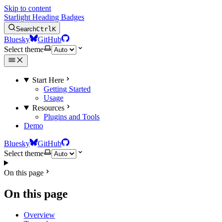
Skip to content
Starlight Heading Badges
Search
Ctrl
K
Bluesky
GitHub
Select theme
Start Here
Getting Started
Usage
Resources
Plugins and Tools
Demo
Bluesky
GitHub
Select theme
On this page
On this page
Overview