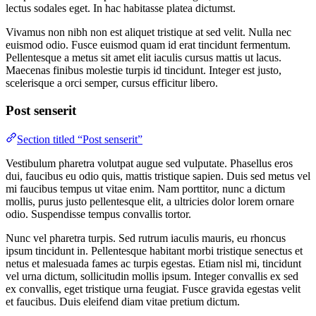
lectus sodales eget. In hac habitasse platea dictumst.
Vivamus non nibh non est aliquet tristique at sed velit. Nulla nec
euismod odio. Fusce euismod quam id erat tincidunt fermentum.
Pellentesque a metus sit amet elit iaculis cursus mattis ut lacus.
Maecenas finibus molestie turpis id tincidunt. Integer est justo,
scelerisque a orci semper, cursus efficitur libero.
Post senserit
Section titled “Post senserit”
Vestibulum pharetra volutpat augue sed vulputate. Phasellus eros
dui, faucibus eu odio quis, mattis tristique sapien. Duis sed metus vel
mi faucibus tempus ut vitae enim. Nam porttitor, nunc a dictum
mollis, purus justo pellentesque elit, a ultricies dolor lorem ornare
odio. Suspendisse tempus convallis tortor.
Nunc vel pharetra turpis. Sed rutrum iaculis mauris, eu rhoncus
ipsum tincidunt in. Pellentesque habitant morbi tristique senectus et
netus et malesuada fames ac turpis egestas. Etiam nisl mi, tincidunt
vel urna dictum, sollicitudin mollis ipsum. Integer convallis ex sed
ex convallis, eget tristique urna feugiat. Fusce gravida egestas velit
et faucibus. Duis eleifend diam vitae pretium dictum.